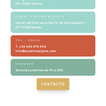
CP. 17002 Girona
LOCALIZACIÓN BLANES
Carrer del Forn de la Cal 12-14, entresuelo 1º.
CP. 17300 Blanes
TEL · EMAIL
T. +34 606 875 406
info@susannaarjona.com
HORARIO
de lunes a viernes de 9h a 20h
CONTACTO