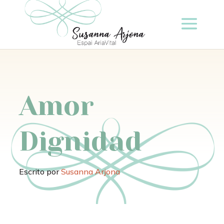
Amor
Dignidad
Escrito por
Susanna Arjona