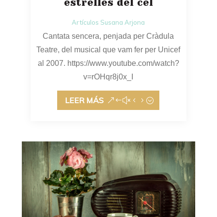
estrelles del cel
Artículos Susana Arjona
Cantata sencera, penjada per Cràdula
Teatre, del musical que vam fer per Unicef
al 2007. https://www.youtube.com/watch?
v=rOHqr8j0x_I
LEER MÁS