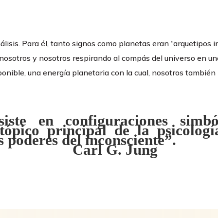
nálisis. Para él, tanto signos como planetas eran “arquetipos 
 nosotros y nosotros respirando al compás del universo en u
onible, una energía planetaria con la cual, nosotros también
iste en configuraciones simból
 tópico principal de la psicologí
s poderes del inconsciente”.
Carl G. Jung