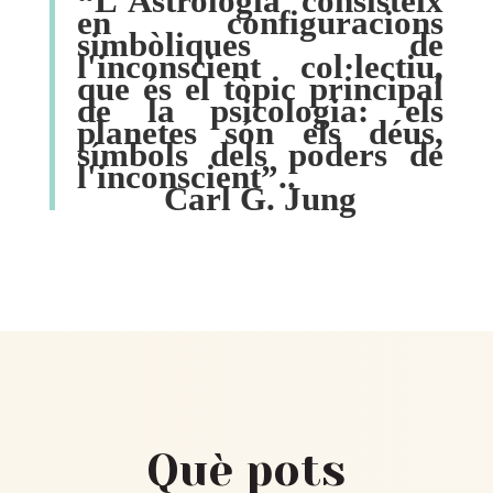
“L'Astrologia consisteix
en configuracions
simbòliques de
l'inconscient col·lectiu,
que és el tòpic principal
de la psicologia: els
planetes són els déus,
símbols dels poders de
l'inconscient”..
Carl G. Jung
Què pots