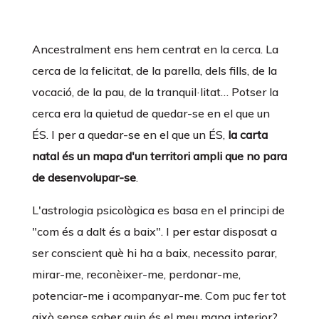
Ancestralment ens hem centrat en la cerca. La
cerca de la felicitat, de la parella, dels fills, de la
vocació, de la pau, de la tranquil·litat… Potser la
cerca era la quietud de quedar-se en el que un
ÉS. I per a quedar-se en el que un ÉS,
la carta
natal és un mapa d'un territori ampli que no para
de desenvolupar-se
.
L'astrologia psicològica es basa en el principi de
"com és a dalt és a baix". I per estar disposat a
ser conscient què hi ha a baix, necessito parar,
mirar-me, reconèixer-me, perdonar-me,
potenciar-me i acompanyar-me. Com puc fer tot
això sense saber quin és el meu mapa interior?